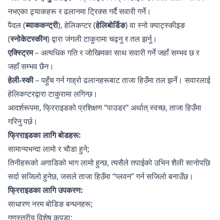
नभएका ट्र्याकहरू र ढलानमा ट्रिक्स गर्दै सवारी गर्ने।
पैदल (
ब्याककन्ट्री
), हेलिकप्टर (
हेलिबोर्डिङ
) वा स्नो क्याट्स्कीइङ
(
स्नोकेटस्कीन
) द्वारा जंगली टाकुरामा चढ्नु र तल झर्नु।
एक्स्ट्रिम
– अत्यधिक गति र जोखिमका साथ सवारी गर्ने जहाँ सम्भव छ र
जहाँ सम्भव छैन।
हेली-स्की
– पहुँच गर्न गाह्रो ढलानहरूबाट ताजा हिउँमा तल झर्ने। सवारलाई
हेलिकप्टरद्वारा टाकुरामा लगिन्छ।
आदर्शरूपमा, फ्रिराइडको प्रशिक्षण “पाउडर” अर्थात् स्वच्छ, ताजा हिउँमा
गरिनु पर्छ।
फ्रिराइडका लागि बोडहरू:
सामान्यभन्दा लामो र चौडा हुने;
तिनीहरूको अगाडिको भाग लामो हुन्छ, त्यसैले तपाईको उभिन शैली सानोपछि
सर्दा सजिलो हुनेछ, जसले ताजा हिउँमा “प्लवन” गर्न सजिलो बनाउँछ।
फ्रिराइडका लागि उपकरण:
साधारण नरम बोडिङ बन्धनहरू;
गुणस्तरीय विशेष कपडा;