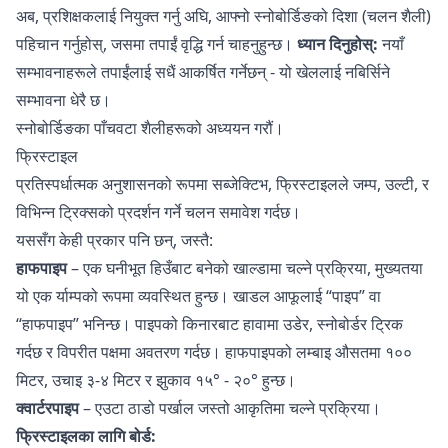
अब, प्रशिक्षकलाई नियुक्त गर्नु अघि, आफ्नो स्नोबोर्डिङको दिशा (चलन शैली)
पहिचान गर्नुहोस्, जसमा तपाईं वृद्धि गर्न चाहनुहुन्छ।
ध्यान दिनुहोस्:
नयाँ
सम्भावनाहरूले तपाईंलाई सधैं आकर्षित गर्नेछन् - यो खेललाई नबिर्सिने
सम्भावना धेरै छ।
स्नोबोर्डिङका पाँचवटा शैलीहरूको अध्ययन गरौं।
फ्रिस्टाइल
प्रतिस्पर्धात्मक अनुशासनको रूपमा सब्जेक्टिभ, फ्रिस्टाइलले जम्प, उल्टी, र
विभिन्न ट्रिक्सको प्रदर्शन गर्ने चलन समावेश गर्दछ।
यससँग केही प्रकार पनि छन्, जस्तै:
हाफपाइप
– एक घनीभूत हिउँबाट बनेको खाल्डामा चल्ने प्रक्रिया, मुख्यतया
यो एक र्याम्पको रूपमा व्यवस्थित हुन्छ। खाडल आफूलाई “पाइप” वा
“हाफपाइप” भनिन्छ। पाइपको किनारबाट हावामा उडेर, स्नोबोर्डर ट्रिक
गर्दछ र विपरीत पक्षमा अवतरण गर्दछ। हाफपाइपको लम्बाइ औसतमा १००
मिटर, उचाइ ३-४ मिटर र झुकाव १५° - २०° हुन्छ।
क्वार्टरपाइप
– एउटा ठाडो पर्खाल जस्तो आकृतिमा चल्ने प्रक्रिया।
फ्रिस्टाइलका लागि बोर्ड: