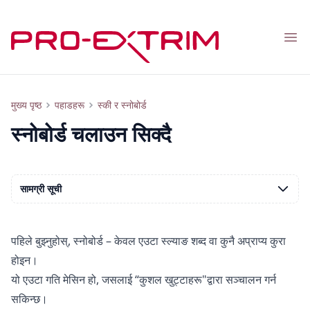
Nav
स्नोबोर्डको लागि शुरुआती र उन्नत: कसरी स्केटिङ गर्ने सिक्ने र स्नोबोर्डिङ शैली छनोट गर्ने
मुख्य पृष्ठ
पहाडहरू
स्की र स्नोबोर्ड
स्नोबोर्ड चलाउन सिक्दै
सामग्री सूची
पहिले बुझ्नुहोस्, स्नोबोर्ड – केवल एउटा स्ल्याङ शब्द वा कुनै अप्राप्य कुरा
होइन।
यो एउटा गति मेसिन हो, जसलाई “कुशल खुट्टाहरू"द्वारा सञ्चालन गर्न
सकिन्छ।