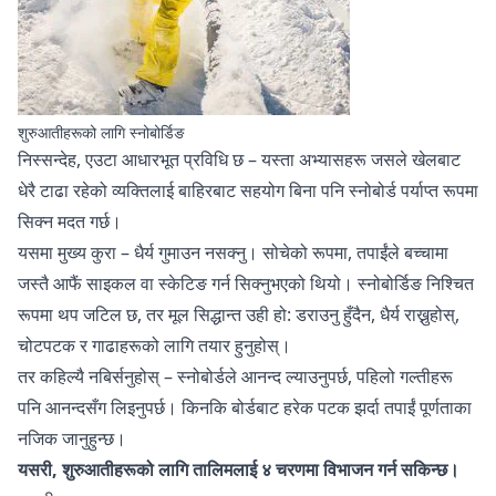
शुरुआतीहरूको लागि स्नोबोर्डिङ
निस्सन्देह, एउटा आधारभूत प्रविधि छ – यस्ता अभ्यासहरू जसले खेलबाट
धेरै टाढा रहेको व्यक्तिलाई बाहिरबाट सहयोग बिना पनि स्नोबोर्ड पर्याप्त रूपमा
सिक्न मदत गर्छ।
यसमा मुख्य कुरा – धैर्य गुमाउन नसक्नु। सोचेको रूपमा, तपाईंले बच्चामा
जस्तै आफैं साइकल वा स्केटिङ गर्न सिक्नुभएको थियो। स्नोबोर्डिङ निश्चित
रूपमा थप जटिल छ, तर मूल सिद्धान्त उही हो: डराउनु हुँदैन, धैर्य राख्नुहोस्,
चोटपटक र गाढाहरूको लागि तयार हुनुहोस्।
तर कहिल्यै नबिर्सनुहोस् – स्नोबोर्डले आनन्द ल्याउनुपर्छ, पहिलो गल्तीहरू
पनि आनन्दसँग लिइनुपर्छ। किनकि बोर्डबाट हरेक पटक झर्दा तपाईं पूर्णताका
नजिक जानुहुन्छ।
यसरी, शुरुआतीहरूको लागि तालिमलाई ४ चरणमा विभाजन गर्न सकिन्छ।