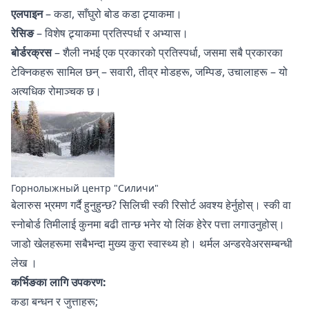
एलपाइन
– कडा, साँघुरो बोड कडा ट्र्याकमा।
रेसिङ
– विशेष ट्र्याकमा प्रतिस्पर्धा र अभ्यास।
बोर्डरक्रस
– शैली नभई एक प्रकारको प्रतिस्पर्धा, जसमा सबै प्रकारका
टेक्निकहरू सामिल छन् – सवारी, तीव्र मोडहरू, जम्पिङ, उचालाहरू – यो
अत्यधिक रोमाञ्चक छ।
Горнолыжный центр "Силичи"
बेलारुस भ्रमण गर्दै हुनुहुन्छ?
सिलिची स्की रिसोर्ट
अवश्य हेर्नुहोस्। स्की वा
स्नोबोर्ड तिमीलाई कुनमा बढी तान्छ भनेर
यो लिंक
हेरेर पत्ता लगाउनुहोस्।
जाडो खेलहरूमा सबैभन्दा मुख्य कुरा स्वास्थ्य हो।
थर्मल अन्डरवेअरसम्बन्धी
लेख
।
कर्भिङका लागि उपकरण:
कडा बन्धन र जुत्ताहरू;