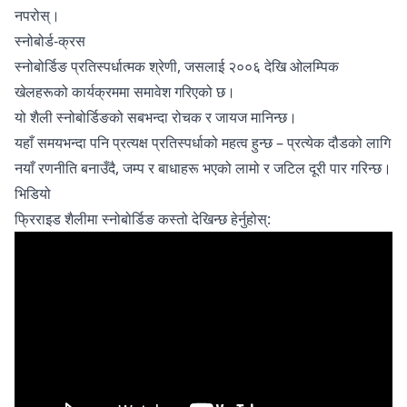
नपरोस्।
स्नोबोर्ड-क्रस
स्नोबोर्डिङ प्रतिस्पर्धात्मक श्रेणी, जसलाई २००६ देखि ओलम्पिक
खेलहरूको कार्यक्रममा समावेश गरिएको छ।
यो शैली स्नोबोर्डिङको सबभन्दा रोचक र जायज मानिन्छ।
यहाँ समयभन्दा पनि प्रत्यक्ष प्रतिस्पर्धाको महत्व हुन्छ – प्रत्येक दौडको लागि
नयाँ रणनीति बनाउँदै, जम्प र बाधाहरू भएको लामो र जटिल दूरी पार गरिन्छ।
भिडियो
फ्रिराइड शैलीमा स्नोबोर्डिङ कस्तो देखिन्छ हेर्नुहोस्: