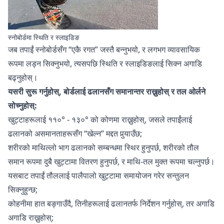
स्नोबोर्डमा स्थिति र स्लाइडिङ
जब तपाईं स्नोबोर्डसँग “एकै रगत” जस्तै बन्नुभयो, र लगभग व्यावसायिक
रूपमा लड्न सिक्नुभयो, त्यसपछि स्थिति र स्लाइडिङलाई सिक्न अगाडि
बढ्नुहोस्।
यसरी सुरू गर्नुहोस्, बोर्डलाई ढलानसँग समानान्तर राख्नुहोस् र तल ओर्लने
सोच्नुहोस्:
खुट्टाहरूलाई ११०° - १३०° को कोणमा राख्नुहोस्, जसले तपाईंलाई
ढलानको असमानताहरूसँग “खेल्न” मद्दत पुर्‍याउँछ;
शरीरको माथिल्लो भाग ढलानको सम्बन्धमा स्थिर हुनुपर्छ, शरीरको तौल
समान रूपमा दुबै खुट्टामा वितरण हुनुपर्छ, र माथि-तल मुक्त रूपमा चल्नुपर्छ।
यसबाट तपाईं तौललाई पालैपालो खुट्टामा समायोजन गरेर सन्तुलन
सिक्नुहुन्छ;
कोहनीमा हात बङ्गाउँदै, तिनीहरूलाई ढलानतर्फ निर्देशन गर्नुहोस्, तर अगाडि
अगाडि राख्नुहोस्;