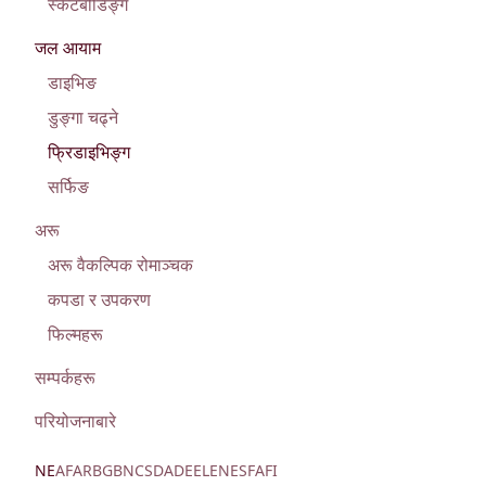
स्केटबोर्डिङ्ग
जल आयाम
डाइभिङ
डुङ्गा चढ्ने
फ्रिडाइभिङ्ग
सर्फिङ
अरू
अरू वैकल्पिक रोमाञ्चक
कपडा र उपकरण
फिल्महरू
सम्पर्कहरू
परियोजनाबारे
NE
AF
AR
BG
BN
CS
DA
DE
EL
EN
ES
FA
FI