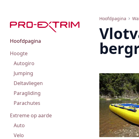
Vlotvaartuigen voor bergrivieren: van opblaasbare kajaks tot catamarans, kenmerken, foto's
Hoofdpagina
Wa
Vlotv
Hoofdpagina
berg
Hoogte
Autogiro
Jumping
Deltavliegen
Paragliding
Parachutes
Extreme op aarde
Auto
Velo