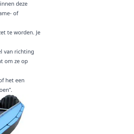
binnen deze
ame- of
zet te worden. Je
l van richting
ht om ze op
sof het een
oen”.