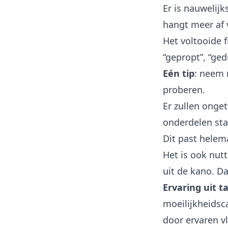
Er is nauwelijk
hangt meer af 
Het voltooide 
“gepropt”, “ged
Eén tip
: neem 
proberen.
Er zullen onge
onderdelen sta
Dit past helema
Het is ook nut
uit de kano. Da
Ervaring uit t
moeilijkheidsca
door ervaren v