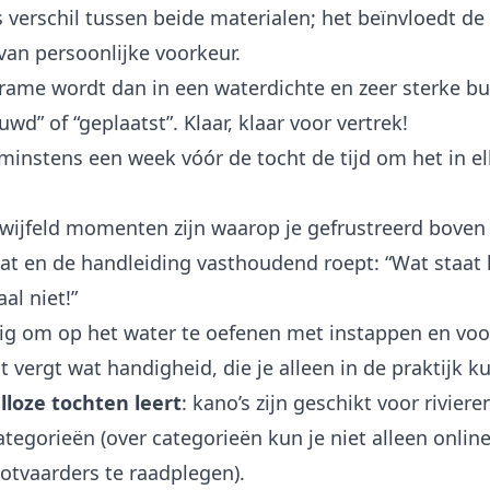
s verschil tussen beide materialen; het beïnvloedt de 
van persoonlijke voorkeur.
frame wordt dan in een waterdichte en zeer sterke bu
uwd” of “geplaatst”. Klaar, klaar voor vertrek!
minstens een week vóór de tocht de tijd om het in elk
twijfeld momenten zijn waarop je gefrustreerd bove
at en de handleiding vasthoudend roept: “Wat staat 
al niet!”
tig om op het water te oefenen met instappen en voo
t vergt wat handigheid, die je alleen in de praktijk 
alloze tochten leert
: kano’s zijn geschikt voor rivier
tegorieën (over categorieën kun je niet alleen onlin
lotvaarders te raadplegen).