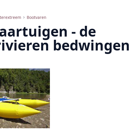
terextreem
Bootvaren
aartuigen - de
rivieren bedwingen