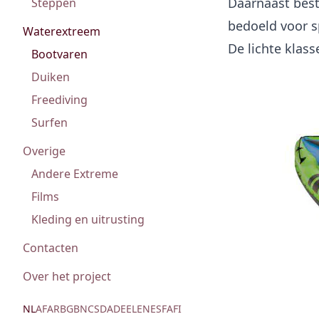
Daarnaast best
Steppen
bedoeld voor s
Waterextreem
De lichte klas
Bootvaren
Duiken
Freediving
Surfen
Overige
Andere Extreme
Films
Kleding en uitrusting
Contacten
Over het project
NL
AF
AR
BG
BN
CS
DA
DE
EL
EN
ES
FA
FI