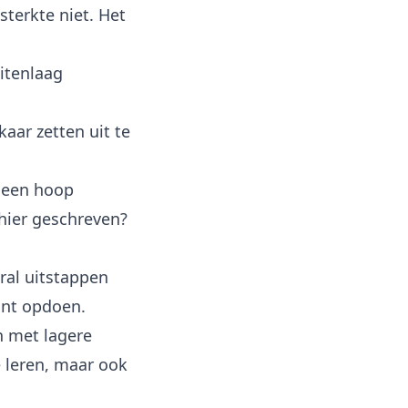
sterkte niet. Het
itenlaag
aar zetten uit te
n een hoop
hier geschreven?
ral uitstappen
kunt opdoen.
en met lagere
e leren, maar ook