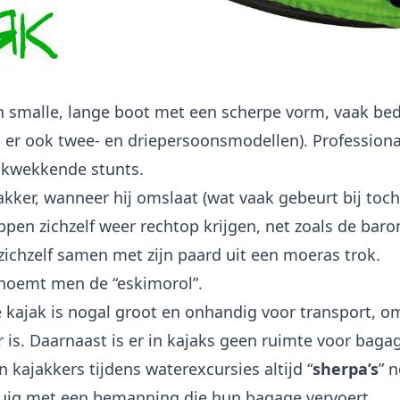
n smalle, lange boot met een scherpe vorm, vaak be
jn er ook twee- en driepersoonsmodellen). Professio
ukwekkende stunts.
kker, wanneer hij omslaat (wat vaak gebeurt bij toch
ppen zichzelf weer rechtop krijgen, net zoals de baro
chzelf samen met zijn paard uit een moeras trok.
noemt men de “eskimorol”.
e kajak is nogal groot en onhandig voor transport, om
is. Daarnaast is er in kajaks geen ruimte voor baga
kajakkers tijdens waterexcursies altijd “
sherpa’s
” 
tuig met een bemanning die hun bagage vervoert.