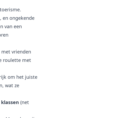
toerisme.
e, en ongekende
en van een
oren
n met vrienden
e roulette met
ijk om het juiste
n, wat ze
 klassen
(net