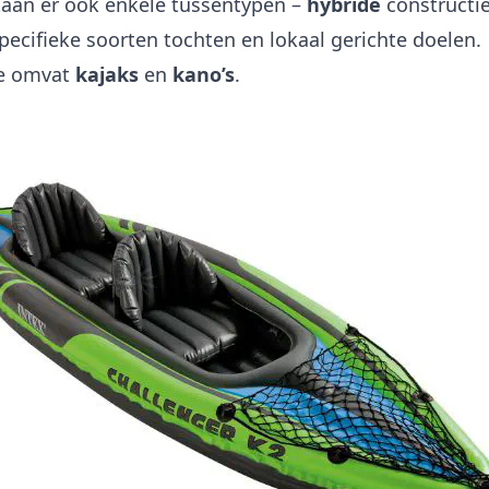
aan er ook enkele tussentypen –
hybride
constructie
pecifieke soorten tochten en lokaal gerichte doelen.
se omvat
kajaks
en
kano’s
.