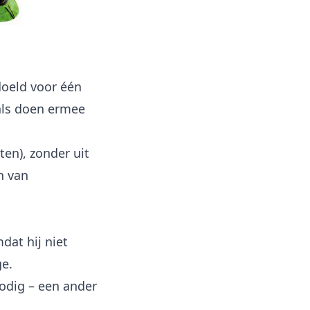
doeld voor één
nals doen ermee
ten), zonder uit
n van
dat hij niet
ge.
nodig – een ander