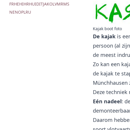
FR
HE
HI
HR
HU
ID
IT
JA
KO
LV
MR
MS
NE
NO
PL
RU
Kajak boot foto
De kajak
is ee
persoon (al zi
de meest indr
Zo kan een kaja
de kajak te sta
Münchhausen zi
Deze techniek 
Eén nadeel
: d
demonteerbaar 
Daarom hebben 
soort vlotvaar