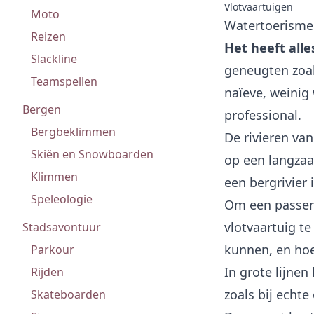
Vlotvaartuigen
Moto
Watertoerisme 
Reizen
Het heeft alle
Slackline
geneugten zoals
Teamspellen
naïeve, weinig
Bergen
professional.
Bergbeklimmen
De rivieren va
Skiën en Snowboarden
op een langzaa
Klimmen
een bergrivier
Speleologie
Om een passend
vlotvaartuig te
Stadsavontuur
kunnen, en hoe 
Parkour
In grote lijne
Rijden
zoals bij echte
Skateboarden