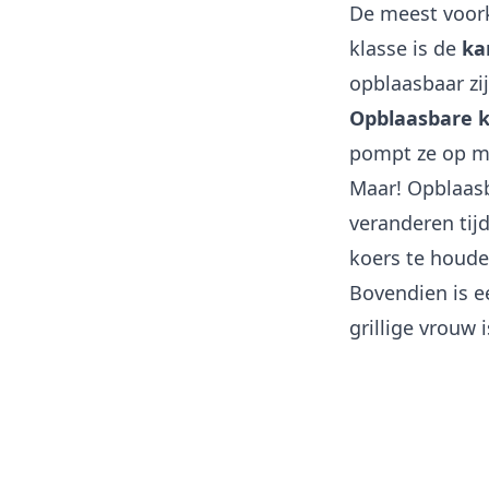
De meest voork
klasse is de
ka
opblaasbaar zij
Opblaasbare k
pompt ze op me
Maar! Opblaasb
veranderen tij
koers te houde
Bovendien is e
grillige vrouw