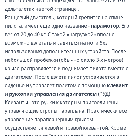
С мотором бывают еще и дельтапланы. Читайте о
дельталетах на
этой странице
.
Ранцевый двигатель, который крепится на спине
пилота, имеет еще одно название -
парамотор
. Его
вес от 20 до 40 кг. С такой «нагрузкой» вполне
возможно взлетать и садиться на ноги без
использования дополнительных устройств. После
небольшой пробежки (обычно около 3-х метров)
крыло расправляется и поднимает пилота вместе с
двигателем. После взлета пилот устраивается в
сиденье и управляет полетом с помощью
клевант
и
рукоятки управления двигателем
(РУД).
Клеванты - это ручки к которым присоединены
управляющие стропы параплана. Практически все
управление парапланерным крылом
осуществляется левой и правой клевантой. Кроме