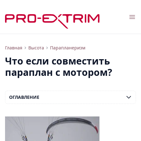
Nav
Что такое мотопараплан, паралет и аэрошют
Главная
Высота
Парапланеризм
Что если совместить
параплан с мотором?
ОГЛАВЛЕНИЕ