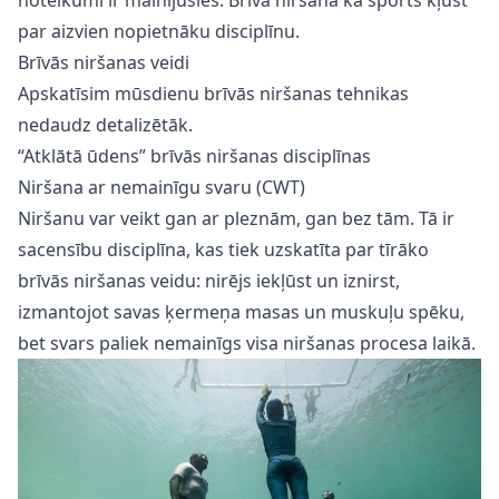
par aizvien nopietnāku disciplīnu.
Brīvās niršanas veidi
Apskatīsim mūsdienu brīvās niršanas tehnikas
nedaudz detalizētāk.
“Atklātā ūdens” brīvās niršanas disciplīnas
Niršana ar nemainīgu svaru (CWT)
Niršanu var veikt gan ar pleznām, gan bez tām. Tā ir
sacensību disciplīna, kas tiek uzskatīta par tīrāko
brīvās niršanas veidu: nirējs iekļūst un iznirst,
izmantojot savas ķermeņa masas un muskuļu spēku,
bet svars paliek nemainīgs visa niršanas procesa laikā.