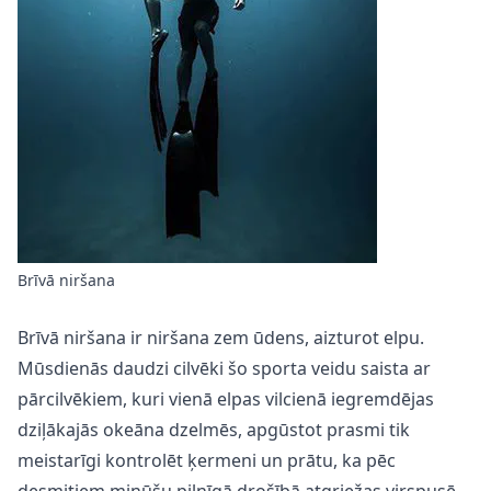
Brīvā niršana
Brīvā niršana ir niršana zem ūdens, aizturot elpu.
Mūsdienās daudzi cilvēki šo sporta veidu saista ar
pārcilvēkiem, kuri vienā elpas vilcienā iegremdējas
dziļākajās okeāna dzelmēs, apgūstot prasmi tik
meistarīgi kontrolēt ķermeni un prātu, ka pēc
desmitiem minūšu pilnīgā drošībā atgriežas virspusē