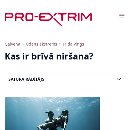
Nav
Kas ir brīvā niršana?
Galvenā
Ūdens ekstrēms
Frīdaivings
Kas ir brīvā niršana?
SATURA RĀDĪTĀJS