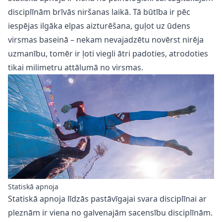
disciplīnām brīvās niršanas laikā. Tā būtība ir pēc
iespējas ilgāka elpas aizturēšana, guļot uz ūdens
virsmas baseinā – nekam nevajadzētu novērst nirēja
uzmanību, tomēr ir ļoti viegli ātri padoties, atrodoties
tikai milimetru attālumā no virsmas.
Statiskā apnoja
Statiskā apnoja līdzās pastāvīgajai svara disciplīnai ar
pleznām ir viena no galvenajām sacensību disciplīnām.