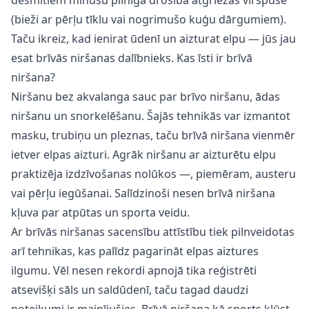
(bieži ar pērļu tīklu vai nogrimušo kuģu dārgumiem).
Taču ikreiz, kad ienirat ūdenī un aizturat elpu — jūs jau
esat brīvās niršanas dalībnieks. Kas īsti ir brīvā
niršana?
Niršanu bez akvalanga sauc par brīvo niršanu, ādas
niršanu un snorkelēšanu. Šajās tehnikās var izmantot
masku, trubiņu un pleznas, taču brīvā niršana vienmēr
ietver elpas aizturi. Agrāk niršanu ar aizturētu elpu
praktizēja izdzīvošanas nolūkos —, piemēram, austeru
vai pērļu iegūšanai. Salīdzinoši nesen brīvā niršana
kļuva par atpūtas un sporta veidu.
Ar brīvās niršanas sacensību attīstību tiek pilnveidotas
arī tehnikas, kas palīdz pagarināt elpas aiztures
ilgumu. Vēl nesen rekordi apnojā tika reģistrēti
atsevišķi sāls un saldūdenī, taču tagad daudzi
noteikumi ir mainījušies. Brīvā niršana kā sports kļūst