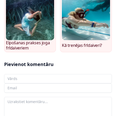
Elpošanas prakses joga
Kā trenējas frīdaiveri?
frīdaiveriem
Pievienot komentāru
Jūsu vārds
Jūsu e-pasts
Jūsu komentārs