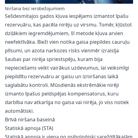
Niršana bez ierobežojumiem
Sešdesmitajos gados kļuva iespējams izmantot īpašu
rezervuāru, kas pacēla nirēju uz virsmu. Tomēr, kļūstot
dziļākiem iegremdējumiem, šī metode kļuva arvien
neefektīvāka. Bieži vien notika gaisa piepildes cauruļu
plīsumi, un azota narkozes risks vienmēr izraisīja
šaubas par nirēja spriestspēju, kuram bija
nepieciešams veikt vairākus uzdevumus, lai veiksmīgi
piepildītu rezervuāru ar gaisu un izniršanas laikā
saglabātu kontroli. Mūsdienās ekstrēmākie nirēji
izmanto īpašus peldspējas kompensatorus, kuru
darbība nav atkarīga no gaisa vai nirēja, jo viss notiek
automātiski.
Brīvā niršana baseinā
Statiskā apnoja (STA)
Statiskā apnoja ir viena no psiholoģiski sarežģītākajām