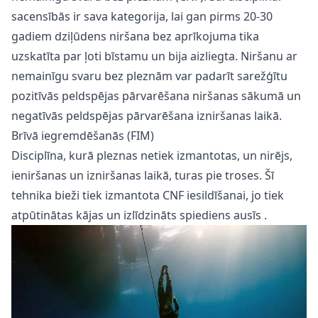
sacensībās ir sava kategorija, lai gan pirms 20-30
gadiem dziļūdens niršana bez aprīkojuma tika
uzskatīta par ļoti bīstamu un bija aizliegta. Niršanu ar
nemainīgu svaru bez pleznām var padarīt sarežģītu
pozitīvās peldspējas pārvarēšana niršanas sākumā un
negatīvās peldspējas pārvarēšana izniršanas laikā.
Brīvā iegremdēšanās (FIM)
Disciplīna, kurā pleznas netiek izmantotas, un nirējs,
ieniršanas un izniršanas laikā, turas pie troses. Šī
tehnika bieži tiek izmantota CNF iesildīšanai, jo tiek
atpūtinātas kājas un
izlīdzināts spiediens ausīs
.