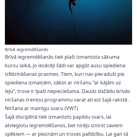
Brīvā iegremdēšanās
Brīvā iegremdēšanās tiek plaši izmantota sākuma
kursu laikā, jo iesācēji šādi var apgūt ausu spiediena
izlīdzināšanas prasmes. Tiem, kuri nav pieraduši pie
spiediena izmaiņām, sākot ar niršanu “ar kājām uz
leju”, trose ir īpaši nepieciešama. Daudz dažādu brīvās
niršanas treniņu programmu varat atrast
šajā rakstā
.
Niršana ar mainīgu svaru (VWT)
Šajā disciplīnā tiek izmantots papildu svars, lai
atvieglotu iegremdēšanos, bet nirējs iznirst saviem
spēkiem — ar pleznām un troses palīdzību. Lai gan tā