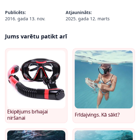
Publicēts:
Atjaunināts:
2016. gada 13. nov.
2025. gada 12. marts
Jums varētu patikt arī
Ekipējums brīvajai
Frīdajvings. Kā sākt?
niršanai