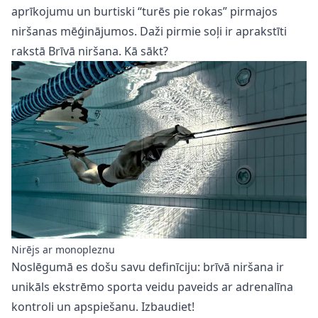
aprīkojumu un burtiski “turēs pie rokas” pirmajos
niršanas mēģinājumos. Daži pirmie soļi ir aprakstīti
rakstā
Brīvā niršana. Kā sākt?
Nirējs ar monopleznu
Noslēgumā es došu savu definīciju: brīvā niršana ir
unikāls ekstrēmo sporta veidu paveids ar adrenalīna
kontroli un apspiešanu. Izbaudiet!