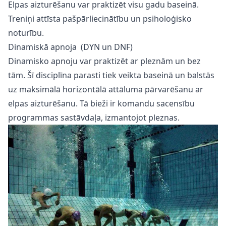
Elpas aizturēšanu var praktizēt visu gadu baseinā.
Treniņi attīsta pašpārliecinātību un psiholoģisko
noturību.
Dinamiskā apnoja (DYN un DNF)
Dinamisko apnoju var praktizēt ar pleznām un bez
tām. Šī disciplīna parasti tiek veikta baseinā un balstās
uz maksimālā horizontālā attāluma pārvarēšanu ar
elpas aizturēšanu. Tā bieži ir komandu sacensību
programmas sastāvdaļa, izmantojot pleznas.