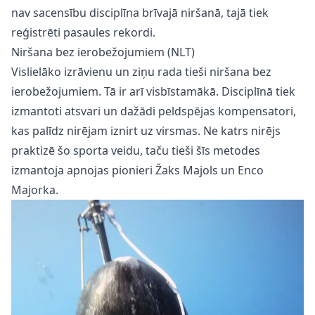
nav sacensību disciplīna brīvajā niršanā, tajā tiek
reģistrēti pasaules rekordi.
Niršana bez ierobežojumiem (NLT)
Vislielāko izrāvienu un ziņu rada tieši niršana bez
ierobežojumiem. Tā ir arī visbīstamākā. Disciplīnā tiek
izmantoti atsvari un dažādi peldspējas kompensatori,
kas palīdz nirējam iznirt uz virsmas. Ne katrs nirējs
praktizē šo sporta veidu, taču tieši šīs metodes
izmantoja apnojas pionieri Žaks Majols un Enco
Majorka.