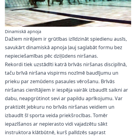
Dinamiskā apnoja
Dažiem nirējiem ir grūtības izlīdzināt spiedienu ausīs,
savukārt dinamiskā apnoja ļauj saglabāt formu bez
nepieciešamības pēc dziļūdens niršanas.
Rekordi tiek uzstādīti katrā brīvās niršanas disciplīnā,
taču brīvā niršana vispirms nozīmē baudījumu un
prieku par zemūdens pasaules vērošanu. Brīvās
niršanas cienītājiem ir iespēja vairāk izbaudīt saikni ar
dabu, neapgrūtinot sevi ar papildu aprīkojumu. Var
praktizēt jebkuru no brīvās niršanas veidiem un
izbaudīt šī sporta veida priekšrocības. Tomēr
iepazīšanos ar nepierasto vidi vajadzētu sākt
instruktora klātbūtnē, kurš palīdzēs saprast