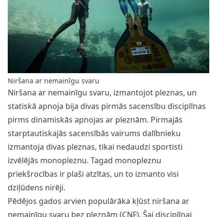
Niršana ar nemainīgu svaru
Niršana ar nemainīgu svaru, izmantojot pleznas, un
statiskā apnoja bija divas pirmās sacensību disciplīnas
pirms dinamiskās apnojas ar pleznām. Pirmajās
starptautiskajās sacensībās vairums dalībnieku
izmantoja divas pleznas, tikai nedaudzi sportisti
izvēlējās monopleznu. Tagad monopleznu
priekšrocības ir plaši atzītas, un to izmanto visi
dziļūdens nirēji.
Pēdējos gados arvien populārāka kļūst niršana ar
nemainīgu svaru bez pleznām (CNF). Šai disciplīnai