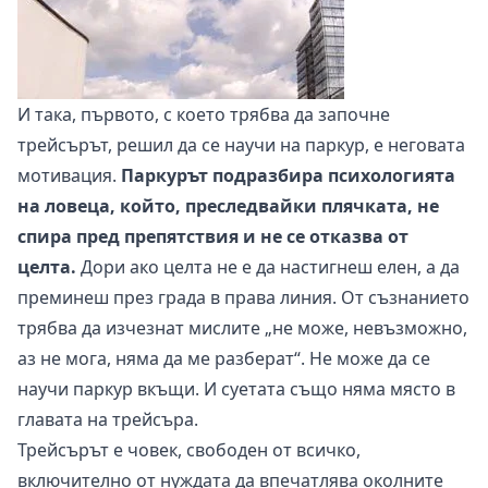
И така, първото, с което трябва да започне
трейсърът, решил да се научи на паркур, е неговата
мотивация.
Паркурът подразбира психологията
на ловеца, който, преследвайки плячката, не
спира пред препятствия и не се отказва от
целта.
Дори ако целта не е да настигнеш елен, а да
преминеш през града в права линия. От съзнанието
трябва да изчезнат мислите „не може, невъзможно,
аз не мога, няма да ме разберат“. Не може да се
научи паркур вкъщи. И суетата също няма място в
главата на трейсъра.
Трейсърът е човек, свободен от всичко,
включително от нуждата да впечатлява околните