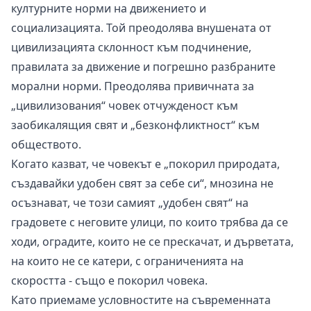
културните норми на движението и
социализацията. Той преодолява внушената от
цивилизацията склонност към подчинение,
правилата за движение и погрешно разбраните
морални норми. Преодолява привичната за
„цивилизования“ човек отчужденост към
заобикалящия свят и „безконфликтност“ към
обществото.
Когато казват, че човекът е „покорил природата,
създавайки удобен свят за себе си“, мнозина не
осъзнават, че този самият „удобен свят“ на
градовете с неговите улици, по които трябва да се
ходи, оградите, които не се прескачат, и дърветата,
на които не се катери, с ограниченията на
скоростта - също е покорил човека.
Като приемаме условностите на съвременната