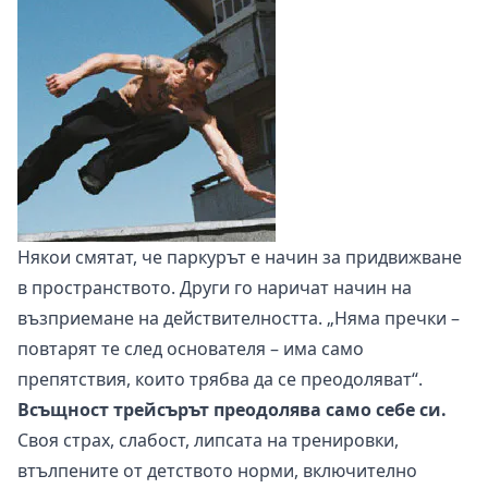
Някои смятат, че паркурът е начин за придвижване
в пространството. Други го наричат начин на
възприемане на действителността. „Няма пречки –
повтарят те след основателя – има само
препятствия, които трябва да се преодоляват“.
Всъщност трейсърът преодолява само себе си.
Своя страх, слабост, липсата на тренировки,
втълпените от детството норми, включително