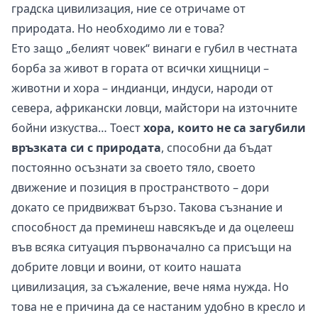
градска цивилизация, ние се отричаме от
природата. Но необходимо ли е това?
Ето защо „белият човек“ винаги е губил в честната
борба за живот в гората от всички хищници –
животни и хора – индианци, индуси, народи от
севера, африкански ловци, майстори на източните
бойни изкуства… Тоест
хора, които не са загубили
връзката си с природата
, способни да бъдат
постоянно осъзнати за своето тяло, своето
движение и позиция в пространството – дори
докато се придвижват бързо. Такова съзнание и
способност да преминеш навсякъде и да оцелееш
във всяка ситуация първоначално са присъщи на
добрите ловци и воини, от които нашата
цивилизация, за съжаление, вече няма нужда. Но
това не е причина да се настаним удобно в кресло и