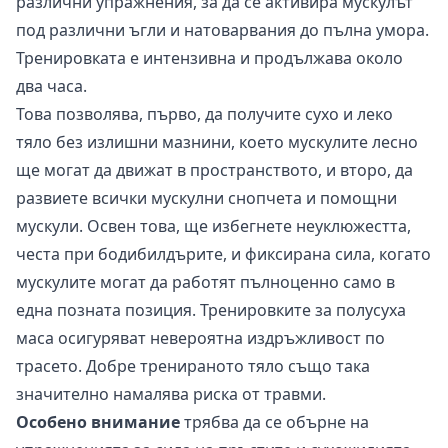
различни упражнения, за да се активира мускулът
под различни ъгли и натоварвания до пълна умора.
Тренировката е интензивна и продължава около
два часа.
Това позволява, първо, да получите сухо и леко
тяло без излишни мазнини, което мускулите лесно
ще могат да движат в пространството, и второ, да
развиете всички мускулни снопчета и помощни
мускули. Освен това, ще избегнете неуклюжестта,
честа при бодибилдърите, и фиксирана сила, когато
мускулите могат да работят пълноценно само в
една позната позиция. Тренировките за полусуха
маса осигуряват невероятна издръжливост по
трасето. Добре тренираното тяло също така
значително намалява риска от травми.
Особено внимание
трябва да се обърне на