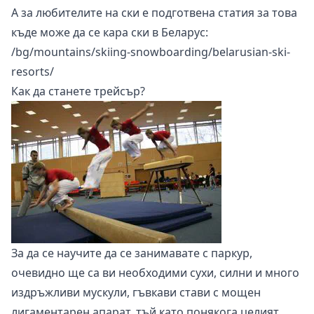
А за любителите на ски е подготвена статия за това
къде може да се кара ски в Беларус:
/bg/mountains/skiing-snowboarding/belarusian-ski-
resorts/
Как да станете трейсър?
За да се научите да се занимавате с паркур,
очевидно ще са ви необходими сухи, силни и много
издръжливи мускули, гъвкави стави с мощен
лигаментарен апарат, тъй като понякога целият