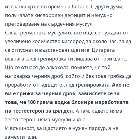
изтласка кръв по време на бягане. С други думи,
получавате кислороден дефицит и ненужно
претоварване на сърдечния мускул.
След тренировка мускулите все още се нуждаят от
увеличено количество кислород за около час, за да
се отпуснат и възстановят щетите. Цигарата
веднага след тренировка ги лишава от този шанс.
Що се отнася до алкохола, помнете, че той
натоварва черния дроб, който и без това трябва да
преработи отпадъците след тренировката.
Ако не
ви е грижа за черния дроб, замислете се за
това, че 100 грама водка блокира изработката
на тестостерон за цял ден.
А там, където няма
тестостерон, няма мускули и хъс.
И всъщност, за щастието е нужен паркур, а не
заместители.