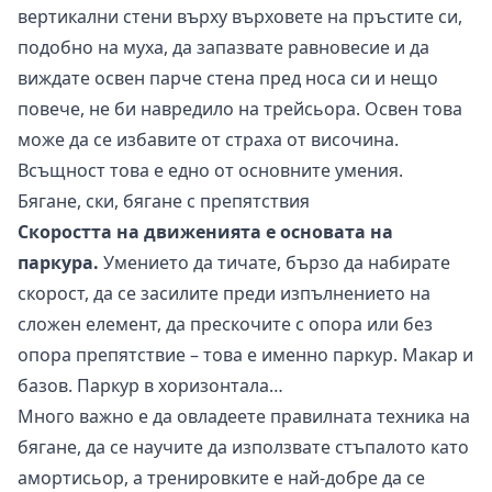
вертикални стени върху върховете на пръстите си,
подобно на муха, да запазвате равновесие и да
виждате освен парче стена пред носа си и нещо
повече, не би навредило на трейсьора. Освен това
може да се избавите от страха от височина.
Всъщност това е едно от основните умения.
Бягане, ски, бягане с препятствия
Скоростта на движенията е основата на
паркура.
Умението да тичате, бързо да набирате
скорост, да се засилите преди изпълнението на
сложен елемент, да прескочите с опора или без
опора препятствие – това е именно паркур. Макар и
базов. Паркур в хоризонтала…
Много важно е да овладеете правилната техника на
бягане, да се научите да използвате стъпалото като
амортисьор, а тренировките е най-добре да се