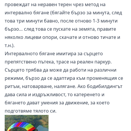
провеждат на неравен терен чрез метод на
интервално бягане (бягайте бързо за минута, след
това три минути бавно, после отново 1-3 минути
бързо… след това се пускате на земята, правите
няколко лицеви опори, скачате и отново тичате и
т.н.).
Интервалното бягане имитира за сърцето
препятствено пътека, трасе на реален паркур.
Сърцето трябва да може да работи на различни
режими, бързо да се адаптира към променящия се
ритъм, натоварване, налягане. Ако бодибилдингът
дава сила и издръжливост, то катеренето и
бягането дават умения за движение, за което
подготвяме тялото си.