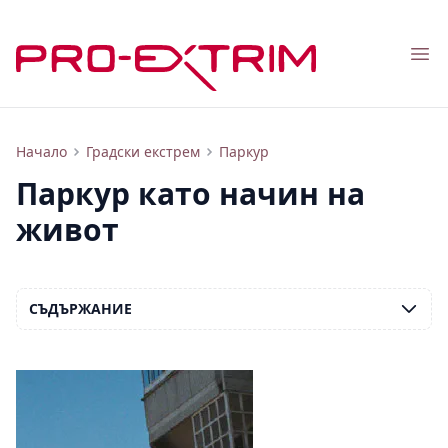
Nav
Къде и как да се научите на паркур
Начало
Градски екстрем
Паркур
Паркур като начин на
живот
СЪДЪРЖАНИЕ