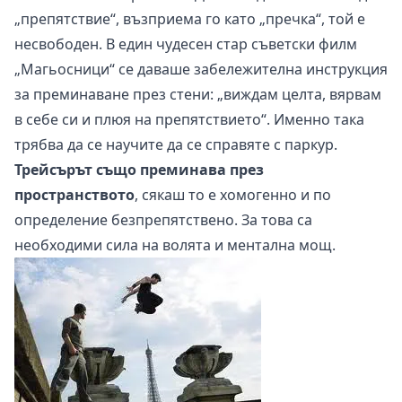
„препятствие“, възприема го като „пречка“, той е
несвободен. В един чудесен стар съветски филм
„Магьосници“ се даваше забележителна инструкция
за преминаване през стени: „виждам целта, вярвам
в себе си и плюя на препятствието“. Именно така
трябва да се научите да се справяте с паркур.
Трейсърът също преминава през
пространството
, сякаш то е хомогенно и по
определение безпрепятствено. За това са
необходими сила на волята и ментална мощ.