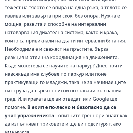
тежест на тялото се опира на една ръка, а тялото се
извива или завърта при скок, без опора. Нужна е
мощна, развита и способна на интервални
натоварвания дихателна система, както и крака,
които са привикнали на дълги интервални бягания.
Необходима е и свежест на пръстите, бърза
реакция и отлична координация на движенията.
Къде можете да се научите на паркур? Днес почти
навсякъде има клубове по паркур или поне
практикуващи го младежи, така че за начинаещите
си струва да търсят опитни познавачи във вашия
град. Или краката ще ви отведат, или Google ще
помогне.
В екип е по-лесно и безопасно да се
учат упражненията
- опитните треньори знаят как
да изпълняват триковете и ще ви подсигурят, ако
има нужда.