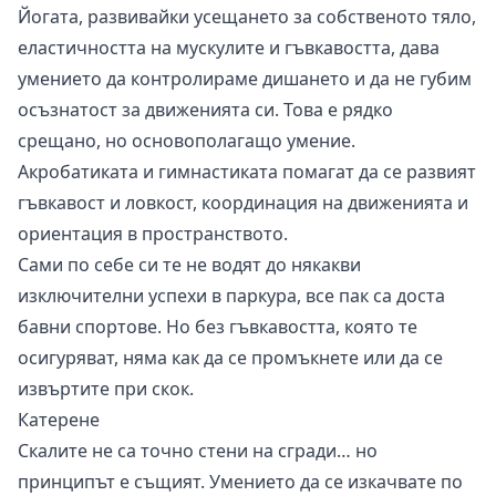
Йогата, развивайки усещането за собственото тяло,
еластичността на мускулите и гъвкавостта, дава
умението да контролираме дишането и да не губим
осъзнатост за движенията си. Това е рядко
срещано, но основополагащо умение.
Акробатиката и гимнастиката помагат да се развият
гъвкавост и ловкост, координация на движенията и
ориентация в пространството.
Сами по себе си те не водят до някакви
изключителни успехи в паркура, все пак са доста
бавни спортове. Но без гъвкавостта, която те
осигуряват, няма как да се промъкнете или да се
извъртите при скок.
Катерене
Скалите не са точно стени на сгради… но
принципът е същият. Умението да се изкачвате по