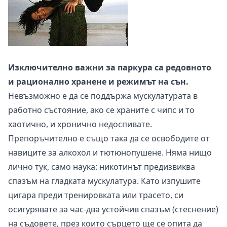
Изключително важни за паркура са редовното
и рационално хранене и режимът на сън.
Невъзможно е да се поддържа мускулатурата в
работно състояние, ако се храните с чипс и то
хаотично, и хронично недоспивате.
Препоръчително е също така да се освободите от
навиците за алкохол и тютюнопушене. Няма нищо
лично тук, само наука: никотинът предизвиква
спазъм на гладката мускулатура. Като изпушите
цигара преди тренировката или трасето, си
осигурявате за час-два устойчив спазъм (стеснение)
на съдовете, през които сърцето ще се опита да