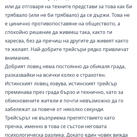
или да отговаря на техните представи за това как би
трябвало (или не би трябвало) да се държи. Това не
е цинично противопоставяне на обществото, а
спокойно решение да живееш така, както ти
харесва, без да пречиш на другите да живеят както
те желаят. Най-добрите трейсъри рядко привличат
внимание.
Добрият ловец няма постоянно да обикаля града,
разказвайки на всички колко е страхотен.
Истинският ловец ловува, истинският трейсър
преминава през града бързо и технично, като за
обикновените жители е почти невъзможно да го
забележат за повече от няколко секунди.
Трейсърът не възприема препятствието като
пречка, именно в това се състои неговата
психологическа разлика. Докато един човек вижда