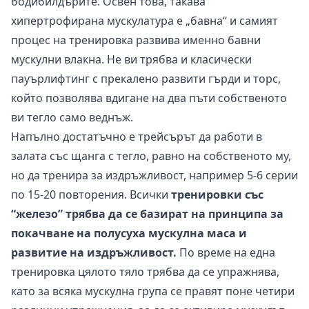
бодибилдърите. Освен това, такава
хипертрофирана мускулатура е „бавна“ и самият
процес на тренировка развива именно бавни
мускулни влакна. Не ви трябва и класически
пауърлифтинг с прекалено развити гърди и торс,
който позволява вдигане на два пъти собственото
ви тегло само веднъж.
Напълно достатъчно е трейсърът да работи в
залата със щанга с тегло, равно на собственото му,
но да тренира за издръжливост, например 5-6 серии
по 15-20 повторения. Всички
тренировки със
“железо” трябва да се базират на принципа за
покачване на полусуха мускулна маса и
развитие на издръжливост.
По време на една
тренировка цялото тяло трябва да се упражнява,
като за всяка мускулна група се правят поне четири