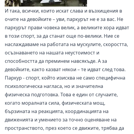
И така, всички, които искат слава и възхищения в
очите на девойките – уви, паркурът не е за вас. Не
паркурът прави човека велик, а великите хора идват
в този спорт, за да станат още по-велики. Ние се
наслаждаваме на работата на мускулите, скоростта,
осъзнаването на нашата неустоимост и
способността да преминем навсякъде. А за
девойките, както казват някои – те идват след това.
Паркур - спорт, който изисква не само специфична
психологическа нагласа, но и значителна
физическа подготовка. Това е един от случаите,
когато моралната сила, физическата мощ,
бързината на реакцията, координацията на
движенията и умението за точно оценяване на
пространството, през което се движите, трябва да