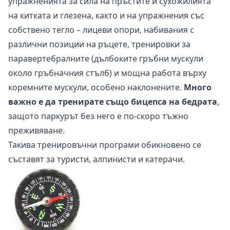
упражненията за сила на пръстите и сухожилията
на китката и глезена, както и на упражнения със
собствено тегло – лицеви опори, набивания с
различни позиции на ръцете, тренировки за
паравертебралните (дълбоките гръбни мускули
около гръбначния стълб) и мощна работа върху
коремните мускули, особено наклонените.
Много
важно е да тренирате също бицепса на бедрата
,
защото паркурът без него е по-скоро тъжно
преживяване.
Такива тренировъчни програми обикновено се
съставят за туристи, алпинисти и катерачи.