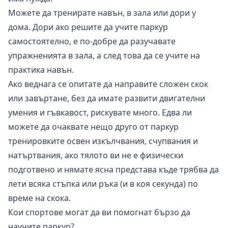
Можете да тренирате навън, в зала или дори у
дома. Дори ако решите да учите паркур
самостоятелно, е по-добре да разучавате
упражненията в зала, а след това да се учите на
практика навън.
Ако веднага се опитате да направите сложен скок
или завъртане, без да имате развити двигателни
умения и гъвкавост, рискувате много. Едва ли
можете да очаквате нещо друго от паркур
тренировките освен изкълчвания, счупвания и
натъртвания, ако тялото ви не е физически
подготвено и нямате ясна представа къде трябва да
лети всяка стъпка или ръка (и в коя секунда) по
време на скока.
Кои спортове могат да ви помогнат бързо да
научите паркур?