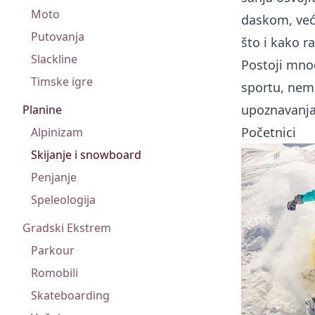
Moto
daskom, već 
Putovanja
što i kako ra
Slackline
Postoji mnog
Timske igre
sportu, nemo
upoznavanja
Planine
Početnici
Alpinizam
Skijanje i snowboard
Penjanje
Speleologija
Gradski Ekstrem
Parkour
Romobili
Skateboarding