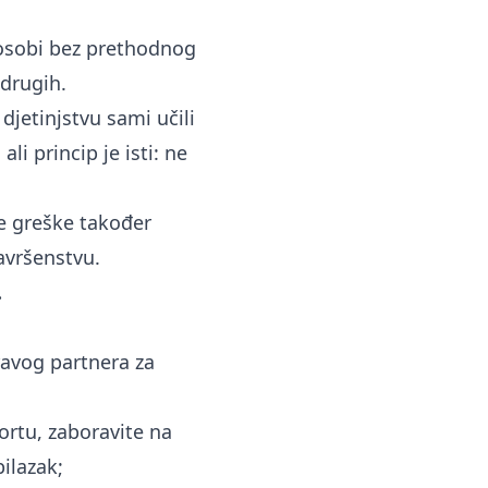
osobi bez prethodnog
drugih.
djetinjstvu sami učili
ali princip je isti: ne
e greške također
avršenstvu.
.
ravog partnera za
ortu, zaboravite na
ilazak;