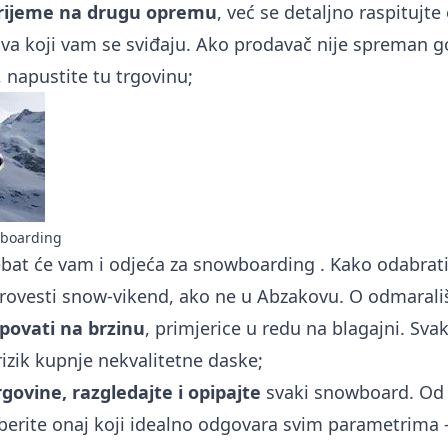
vrijeme na drugu opremu
, već se detaljno raspitujt
a koji vam se sviđaju. Ako prodavač nije spreman go
napustite tu trgovinu;
wboarding
ebat će vam i
odjeća za snowboarding
. Kako odabrati
provesti snow-vikend, ako ne u Abzakovu. O odmarali
povati na brzinu
, primjerice u redu na blagajni. Sva
izik kupnje nekvalitetne daske;
govine, razgledajte i opipajte
svaki snowboard. Od 
berite onaj koji idealno odgovara svim parametrima – v