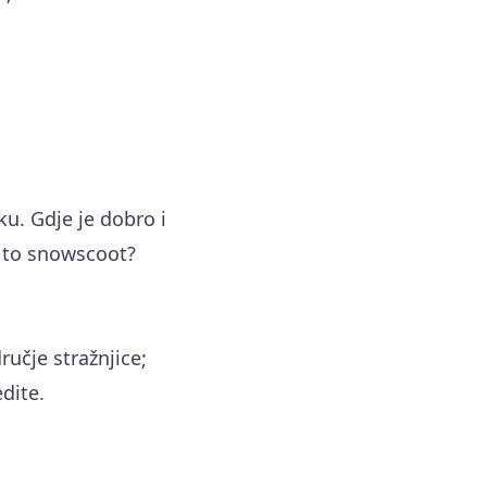
iku. Gdje je dobro i
e to snowscoot?
ručje stražnjice;
dite.