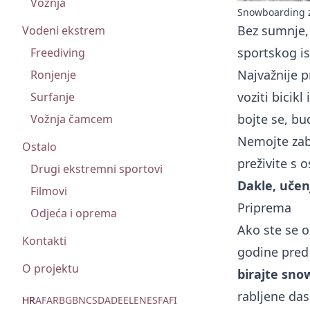
Vožnja
Snowboarding z
Bez sumnje,
Vodeni ekstrem
sportskog i
Freediving
Najvažnije p
Ronjenje
voziti bicikl
Surfanje
bojte se, bu
Vožnja čamcem
Nemojte zabo
Ostalo
preživite s 
Drugi ekstremni sportovi
Dakle, učen
Filmovi
Priprema
Odjeća i oprema
Ako ste se o
Kontakti
godine pred 
O projektu
birajte snow
rabljene das
HR
AF
AR
BG
BN
CS
DA
DE
EL
EN
ES
FA
FI