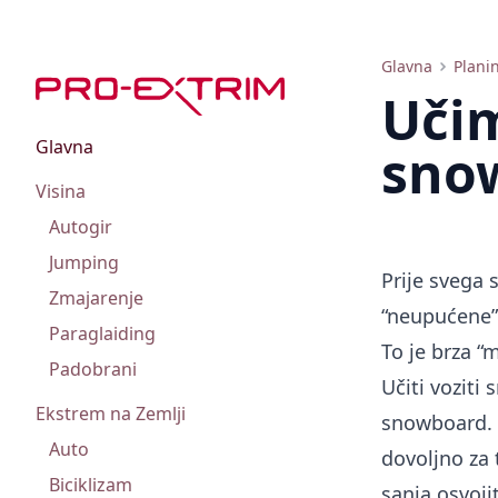
Snowboard za početnike i napredne: kako naučiti voziti i odabrati stil snowboardinga
Glavna
Plani
Učim
Glavna
sno
Visina
Autogir
Jumping
Prije svega 
Zmajarenje
“neupućene”
Paraglaiding
To je brza “
Padobrani
Učiti voziti
Ekstrem na Zemlji
snowboard. D
Auto
dovoljno za 
Biciklizam
sanja osvoji