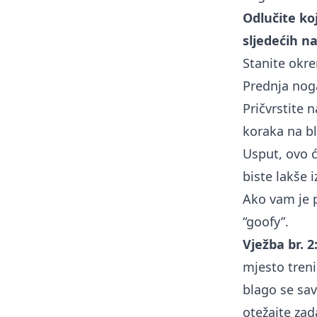
Odlučite ko
sljedećih na
Stanite okre
Prednja noga
Pričvrstite 
koraka na bl
Usput, ovo ć
biste lakše i
Ako vam je p
“goofy”.
Vježba br. 2
mjesto treni
blago se sav
otežajte zad