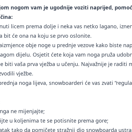
jom nogom vam je ugodnije voziti naprijed, pomoć
čina:
nuti licem prema dolje i neka vas netko lagano, izne
 bit će ona na koju se prvo oslonite.
naizmjence obje noge u prednje vezove kako biste nap
agom dijelu. Osjetit ćete koja vam noga pruža udobn
e biti vaša prva vježba u učenju. Najvažnije je raditi
zvodili vježbe.
rednja noga lijeva, snowboarderi će vas zvati “regula
:
nga ne mijenjajte;
ijte u koljenima te se potisnite prema gore;
atak tako da pomičete stražnji dio snowboarda ustran