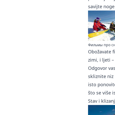
savijte noge
Фильмы про сн
Obožavate
f
zimi, i ljeti
Odgovor va
skliznite ni
isto ponovit
što se više 
Stav i klizan