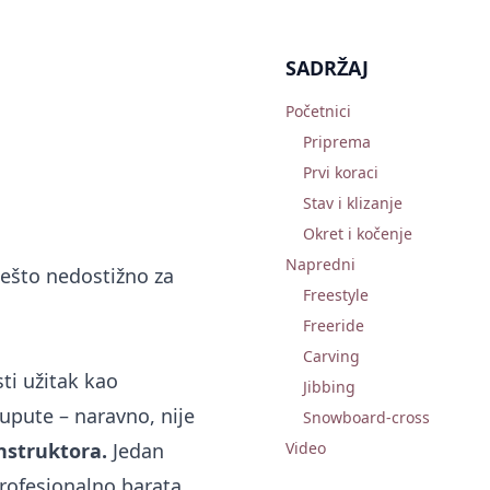
SADRŽAJ
Početnici
Priprema
Prvi koraci
Stav i klizanje
Okret i kočenje
Napredni
nešto nedostižno za
Freestyle
Freeride
Carving
ti užitak kao
Jibbing
upute – naravno, nije
Snowboard-cross
instruktora.
Jedan
Video
profesionalno barata