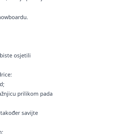
snowboardu.
iste osjetili
rice:
d;
ažnjicu prilikom pada
 također savijte
m;