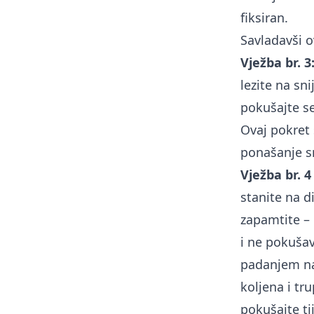
fiksiran.
Savladavši o
Vježba br. 3
lezite na sn
pokušajte se
Ovaj pokret 
ponašanje 
Vježba br. 4
stanite na d
zapamtite – 
i ne pokušav
padanjem na 
koljena i tru
pokušajte t