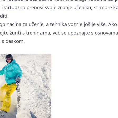
i virtuozno prenosi svoje znanje učeniku, <!–more k
diti.
o načina za učenje, a tehnika vožnje još je više. Ak
jte žuriti s treninzima, već se upoznajte s osnovama
 s daskom.