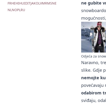
ne gubite 
FR
HE
HI
HU
ID
IT
JA
KO
LV
MR
MS
NE
snowboardov
NL
NO
PL
RU
mogućnosti, 
Odjeća za sno
Naravno, tr
slike. Gdje 
nemojte ku
povećavaju r
odabirom tr
sviđaju, oda