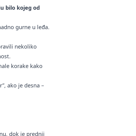
u bilo kojeg od
nadno gurne u leđa.
ravili nekoliko
ost.
 male korake kako
r”, ako je desna –
u, dok je prednji