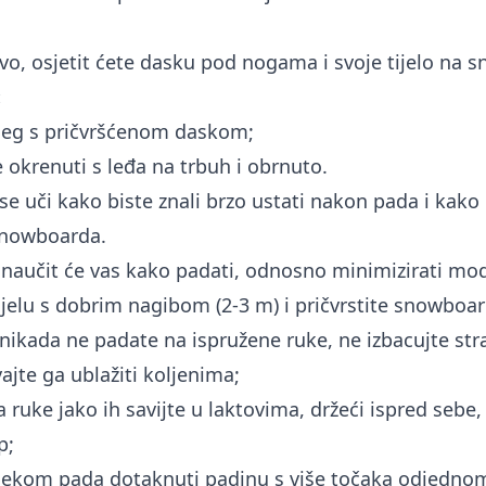
vo, osjetit ćete dasku pod nogama i svoje tijelo na 
:
ijeg s pričvršćenom daskom;
 okrenuti s leđa na trbuh i obrnuto.
se uči kako biste znali brzo ustati nakon pada i kako b
snowboarda.
naučit će vas kako padati, odnosno minimizirati mod
ijelu s dobrim nagibom (2-3 m) i pričvrstite snowboar
nikada ne padate na ispružene ruke, ne izbacujte str
ajte ga ublažiti koljenima;
ruke jako ih savijte u laktovima, držeći ispred sebe,
p;
ijekom pada dotaknuti padinu s više točaka odjedno