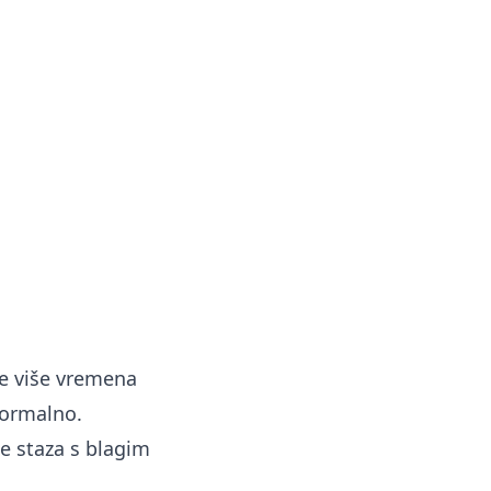
te više vremena
normalno.
je staza s blagim