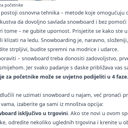
a početnike
 postoji osnovna tehnika – metode koje omogućuju 
skustva da dovoljno savlada snowboard i bez pomoći 
ri tome – ne gubite upornost. Prisjetite se kako ste u 
 ili klizati na ledu. Snowboarding je, naravno, složeniji, 
dite strpljivi, budite spremni na modrice i udarce.
raviti – snowboard treba donositi zadovoljstvo, prv
osmijehom. Jer svako padanje s daske približava vas s
je za početnike može se uvjetno podijeliti u 4 faze
dlučili ne uzimati snowboard u najam, već pronaći p
vama, izaberite ga sami iz mnoštva opcija:
board isključivo u trgovini
. Ako ste novi u ovom sp
ke, odredite nekoliko uglednih trgovina i krenite u ob