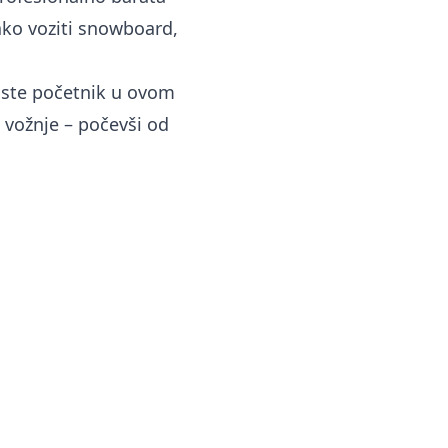
ako voziti snowboard,
o ste početnik u ovom
 vožnje – počevši od