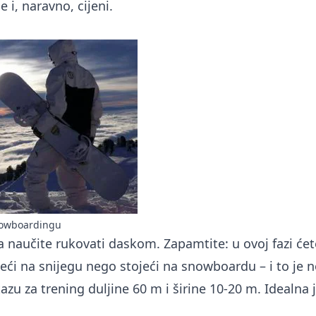
e i, naravno, cijeni.
snowboardingu
a naučite rukovati daskom. Zapamtite: u ovoj fazi će
žeći na snijegu nego stojeći na snowboardu – i to je 
azu za trening duljine 60 m i širine 10-20 m. Idealna 