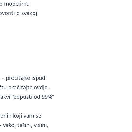
e o modelima
voriti o svakoj
 – pročitajte ispod
štu pročitajte
ovdje
.
kakvi “popusti od 99%”
onih koji vam se
ašoj težini, visini,