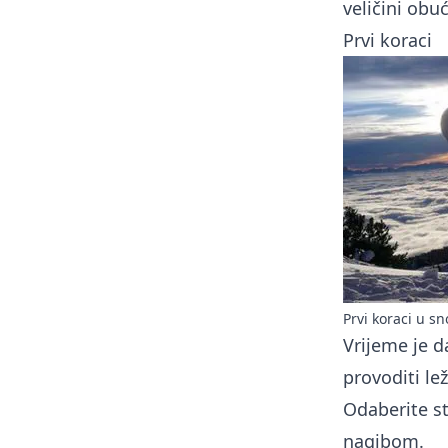
veličini obuć
Prvi koraci
Prvi koraci u 
Vrijeme je d
provoditi le
Odaberite st
nagibom.