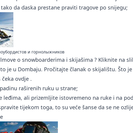
 tako da daska prestane praviti tragove po snijegu;
оубордистов и горнолыжников
ilmove o snowboarderima i skijašima
? Kliknite na sl
 – to je u Dombaju.
Pročitajte članak
o skijalištu. Što j
s čeka
ovdje
.
z padinu raširenih ruku u strane;
e leđima, ali prizemljite istovremeno na ruke i na pod
ispravite tijekom toga, to su veće šanse da se ne ozlije
je