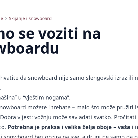
ne
Skijanje i snowboard
o se voziti na
wboardu
shvatite da snowboard nije samo slengovski izraz ili 
.
mašina” u “vještim nogama”.
 snowboard možete i trebate – malo što može pružiti is
obra vijest: vožnju može savladati svatko. Pročitati 
to.
Potrebna je praksa i velika želja oboje – vaša i 
ti snowboard bez obzira na sve, a drugi ne samo da 